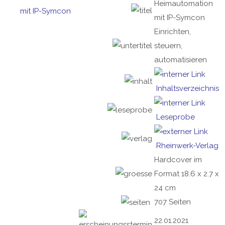
Heimautomation
mit IP-Symcon
Einrichten,
steuern,
automatisieren
Inhaltsverzeichnis
Leseprobe
Rheinwerk-Verlag
Hardcover im
Format 18.6 x 2.7 x
24 cm
707 Seiten
22.01.2021