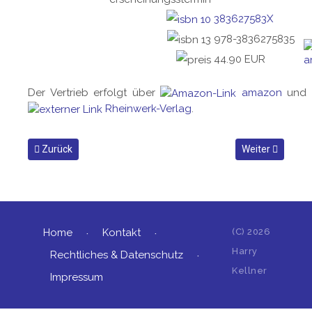
383627583X
978-3836275835
44.90 EUR
Der Vertrieb erfolgt über
amazon
und 
Rheinwerk-Verlag
.
Vorheriger Beitrag: Buchempfehlung: Infografik
Nächster Beitra
Zurück
Weiter
Home
Kontakt
(C)
2026
Harry
Rechtliches & Datenschutz
Kellner
Impressum