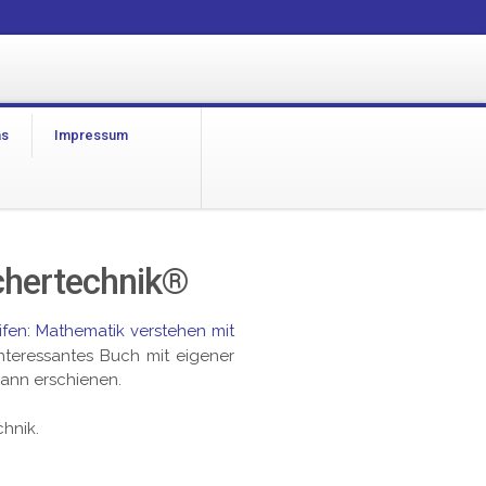
as
Impressum
chertechnik®
ifen: Mathematik verstehen mit
 interessantes Buch mit eigener
nn erschienen.
hnik.