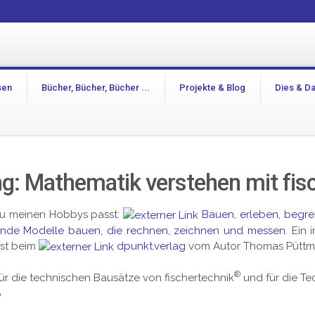
sen
Bücher, Bücher, Bücher ...
Projekte & Blog
Dies & D
: Mathematik verstehen mit fis
zu meinen Hobbys passt:
Bauen, erleben, begre
rende Modelle bauen, die rechnen, zeichnen und messen
. Ein
ist beim
dpunkt.verlag
vom Autor Thomas Püttma
®
für die technischen Bausätze von fischertechnik
und für die Tec