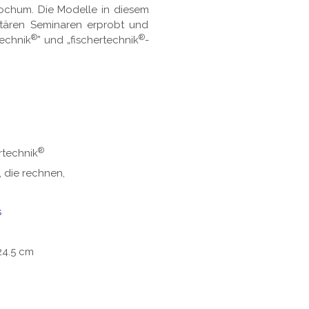
Bochum. Die Modelle in diesem
itären Seminaren erprobt und
®
®
technik
” und „fischertechnik
-
®
rtechnik
 die rechnen,
s
24.5 cm